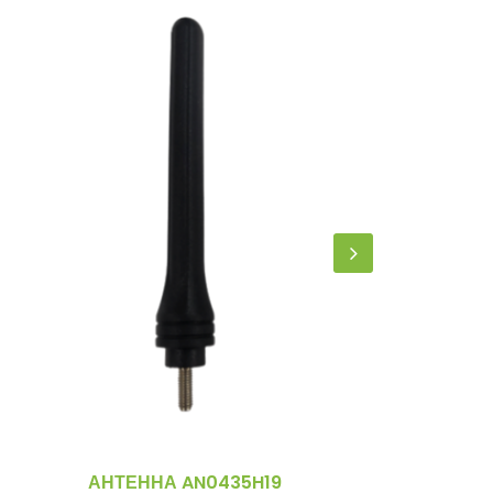
АНТЕННА AN0435H19
PC1