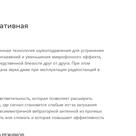
ативная
ренная технология шумоподавления для устранения
 искажений и уменьшения микрофонного эффекта,
едственной близости друг от друга. При этом
ача звука даже при эксплуатации радиостанций в
вствительность, которая позволяет расширить
, где сигнал становится слабым из-за затухания
несимметричной вибраторной антенной из прочных
уть или сломать и которая повышает эффективность
О РЕЖИМОВ