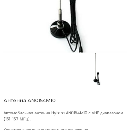
Антенна AN0154M10
Автомобильная антенна Hytera AN0154M10 с VHF диапазоном
(151-157 МГц).
Крепится с помощью магнитного основания.